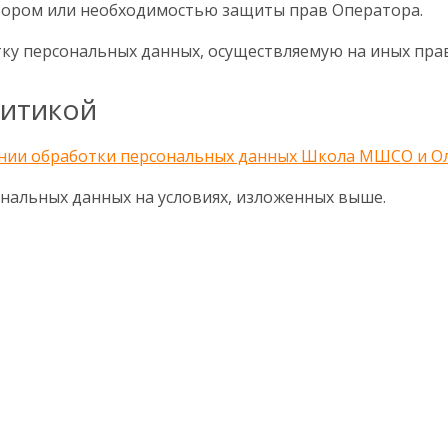
вором или необходимостью защиты прав Оператора.
тку персональных данных, осуществляемую на иных пра
литикой
нии обработки персональных данных Школа МШСО и О
сональных данных на условиях, изложенных выше.
© 2026 Сервис онлайн-записи «ЗаписьОнлайн.рф» 18+